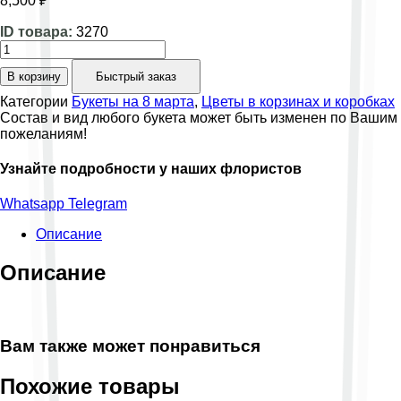
8,500
₽
ID товара:
3270
Количество
товара
В корзину
Быстрый заказ
корзина
весення
Категории
Букеты на 8 марта
,
Цветы в корзинах и коробках
микс
Состав и вид любого букета может быть изменен по Вашим
154
пожеланиям!
Узнайте подробности у наших флористов
Whatsapp
Telegram
Описание
Описание
Вам также может понравиться
Похожие товары